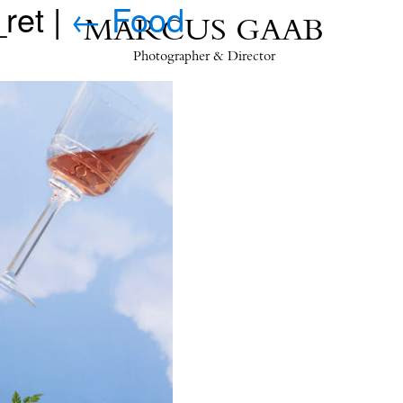
_ret
|
←
Food
MARCUS GAAB
Photographer & Director