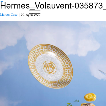
Hermes_Volauvent-035873
→
Marcus Gaab
|
30. April 2020