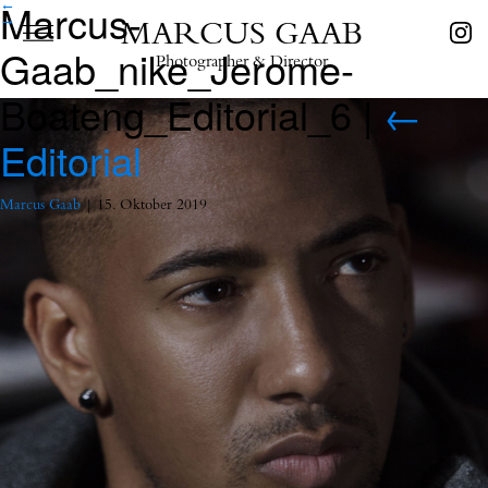
Marcus-
←
→
MARCUS GAAB
Gaab_nike_Jerome-
Photographer & Director
Boateng_Editorial_6
|
←
Editorial
Marcus Gaab
|
15. Oktober 2019