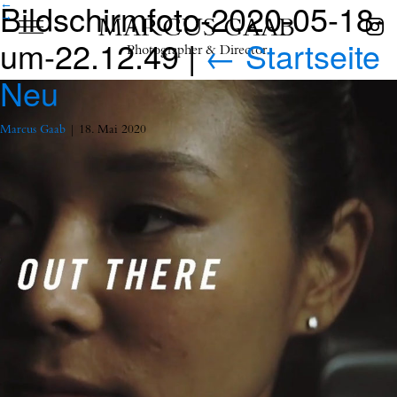
Bildschirmfoto-2020-05-18-
←
→
MARCUS GAAB
um-22.12.49
|
←
Startseite
Photographer & Director
Neu
Marcus Gaab
|
18. Mai 2020