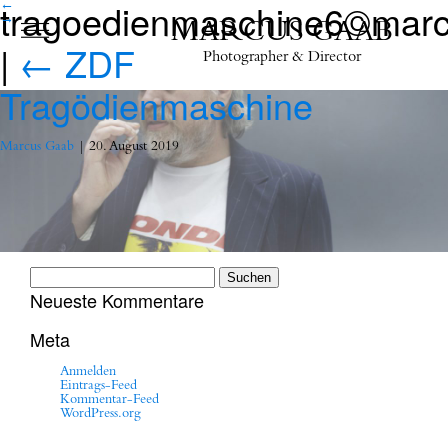
tragoedienmaschine6©mar
←
→
MARCUS GAAB
|
←
ZDF
Photographer & Director
Tragödienmaschine
Marcus Gaab
|
20. August 2019
Suchen
nach:
Neueste Kommentare
Meta
Anmelden
Eintrags-Feed
Kommentar-Feed
WordPress.org