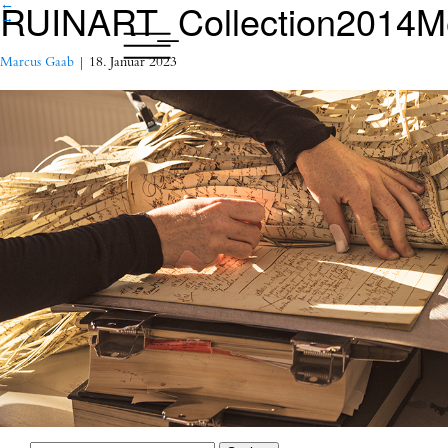
RUINART_Collection2014M
←
→
Marcus Gaab
|
18. Januar 2023
Suchen