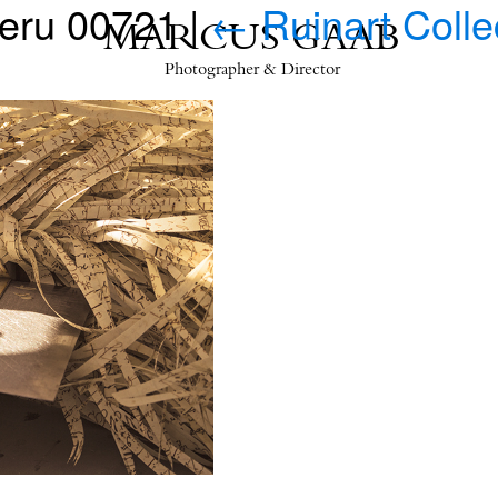
eru 00721
|
←
Ruinart Colle
MARCUS GAAB
Photographer & Director