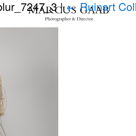
blur_7247_3
|
←
Ruinart Col
MARCUS GAAB
Photographer & Director