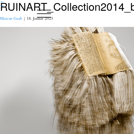
RUINART_Collection2014_
←
→
Marcus Gaab
|
18. Januar 2023